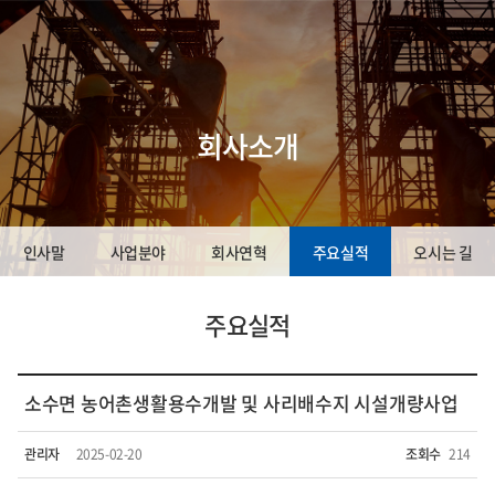
회사소개
인사말
사업분야
회사연혁
주요실적
오시는 길
주요실적
소수면 농어촌생활용수개발 및 사리배수지 시설개량사업
관리자
2025-02-20
조회수
214