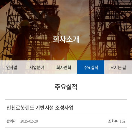
회사소개
인사말
사업분야
회사연혁
주요실적
오시는 길
주요실적
인천로봇랜드 기반시설 조성사업
관리자
2025-02-20
조회수
162