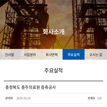
회사소개
인사말
사업분야
회사연혁
주요실적
오시는 길
주요실적
충청북도 충주의료원 증축공사
관리자
2025-02-20
조회수
169